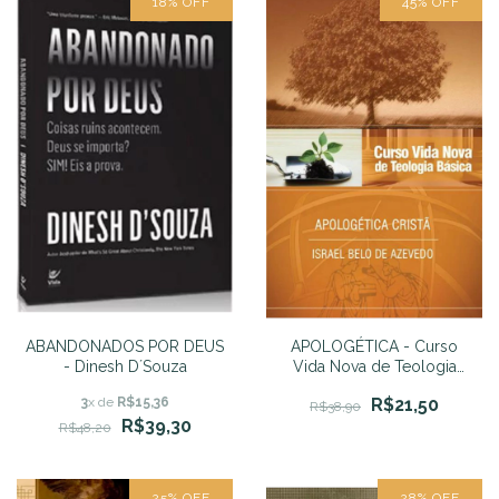
18
%
OFF
45
%
OFF
ABANDONADOS POR DEUS
APOLOGÉTICA - Curso
- Dinesh D´Souza
Vida Nova de Teologia
Básica - Vol. 6 - Israel Belo
3
x de
R$15,36
R$21,50
de Azevedo
R$38,90
R$39,30
R$48,20
25
%
OFF
28
%
OFF