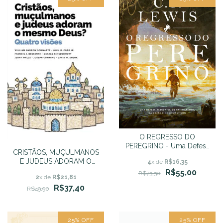
O REGRESSO DO
PEREGRINO - Uma Defesa
CRISTÃOS, MUÇULMANOS
Alegórica do Cristianismo,
E JUDEUS ADORAM O
4
x de
R$16,35
da Razão e do
MESMO DEUS ? - William
R$55,00
Romantismo - C.S. Lewis
R$73,50
2
x de
R$21,81
Andrew Schwartz
R$37,40
R$49,90
25
%
OFF
25
%
OFF