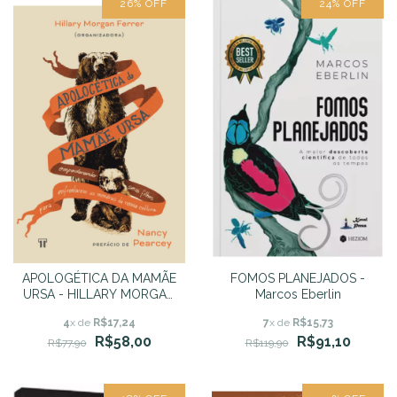
26
%
OFF
24
%
OFF
APOLOGÉTICA DA MAMÃE
FOMOS PLANEJADOS -
URSA - HILLARY MORGAN
Marcos Eberlin
FERRER
4
x de
R$17,24
7
x de
R$15,73
R$58,00
R$91,10
R$77,90
R$119,90