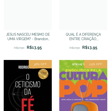
JESUS NASCEU MESMO DE
QUAL É A DIFERENÇA
UMA VIRGEM? - Brandon
ENTRE CRIAÇÃO,
D. Crowe
EVOLÇÃO E DESIGN
R$13,95
R$13,95
INTELIGENTE? - Guillermo
R$17,90
R$17,90
Gonzalez e Jay Richards
36
%
OFF
25
%
OFF