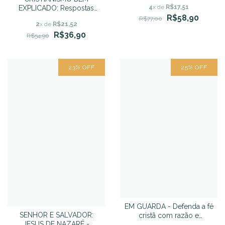
4
x de
R$17,51
EXPLICADO: Respostas
claras para um mundo
R$58,90
R$77,00
2
x de
R$21,52
confuso - Augustus
R$36,90
Nicodemus
R$54,90
23
%
OFF
25
%
OFF
EM GUARDA - Defenda a fé
SENHOR E SALVADOR:
cristã com razão e
JESUS DE NAZARÉ -
precisão - WILLIAM LANE