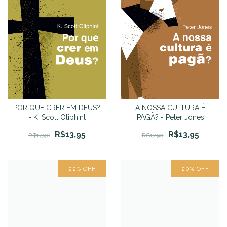
POR QUE CRER EM DEUS?
A NOSSA CULTURA É
- K. Scott Oliphint
PAGÃ? - Peter Jones
R$13,95
R$13,95
R$17,90
R$17,90
22
%
OFF
20
%
OFF