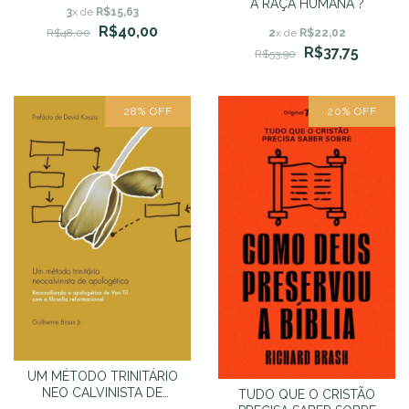
A RAÇA HUMANA ?
3
x de
R$15,63
R$40,00
R$48,00
2
x de
R$22,02
R$37,75
R$53,90
28
%
OFF
20
%
OFF
UM MÉTODO TRINITÁRIO
NEO CALVINISTA DE
TUDO QUE O CRISTÃO