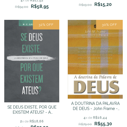
4
x de
R$17,52
R$15,20
R$19,00
R$58,95
R$94,00
32
%
OFF
30
%
OFF
A DOUTRINA DA PALAVRA
SE DEUS EXISTE, POR QUE
DE DEUS - John Frame -
EXISTEM ATEUS? - A
Teologia do Senhorio
descrença e a fuga de
4
x de
R$16,44
2
x de
R$18,66
Deus - R. C. SPROUL
R$55,30
R$79,00