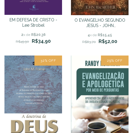
EM DEFESA DE CRISTO -
O EVANGELHO SEGUNDO
Lee Strobel
JESUS - JOHN
MACARTHUR
2
x de
R$20,36
4
x de
R$15,45
R$34,90
R$52,00
R$49,90
R$83,70
32
%
OFF
29
%
OFF