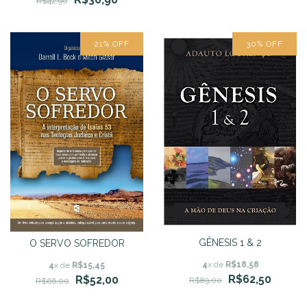
R$42,90
21
%
OFF
30
%
OFF
GÊNESIS 1 & 2
O SERVO SOFREDOR
4
x de
R$18,58
4
x de
R$15,45
R$62,50
R$52,00
R$89,00
R$66,00