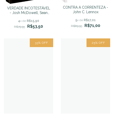
CONTRA A CORRENTEZA -
VERDADE INCOTESTÁVEL
John C. Lennox
- Josh McDowell, Sean
McDowell
5
x de
R$17,01
4
x de
R$15,90
R$71,00
R$53,50
R$89,95
R$79,95
33
%
OFF
25
%
OFF