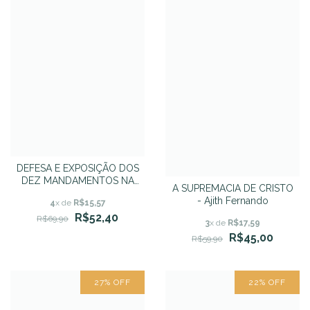
DEFESA E EXPOSIÇÃO DOS
DEZ MANDAMENTOS NA
A SUPREMACIA DE CRISTO
NOVA ALIANÇA : Baseadas
- Ajith Fernando
4
x de
R$15,57
na Confissão de Fé Batista
R$52,40
de 1689 - Fernando
R$69,90
3
x de
R$17,59
Angelim
R$45,00
R$59,90
27
%
OFF
22
%
OFF