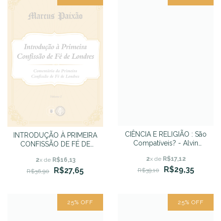
CIÊNCIA E RELIGIÃO : São
INTRODUÇÃO À PRIMEIRA
Compatíveis? - Alvin
CONFISSÃO DE FÉ DE
Plantinga e Daniel Dennett
LONDRES (Comentário da
2
x de
R$17,12
2
x de
R$16,13
1CFL – Volume I) - Marcus
R$29,35
R$27,65
R$39,10
Vinícius Costa Paixão
R$36,90
25
%
OFF
25
%
OFF