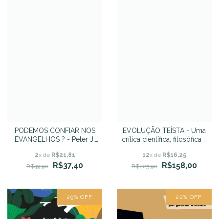
PODEMOS CONFIAR NOS
EVOLUÇÃO TEÍSTA - Uma
EVANGELHOS ? - Peter J.
crítica científica, filosófica e
Williams
teológica - Wayne
2
x de
R$21,81
12
x de
R$16,25
Grudem, J. P. Moreland,
R$37,40
R$158,00
Stephen C. Meyer,
R$49,90
R$225,90
Christopher Shaw, Ann K.
Gauger
29
%
OFF
22
%
OFF