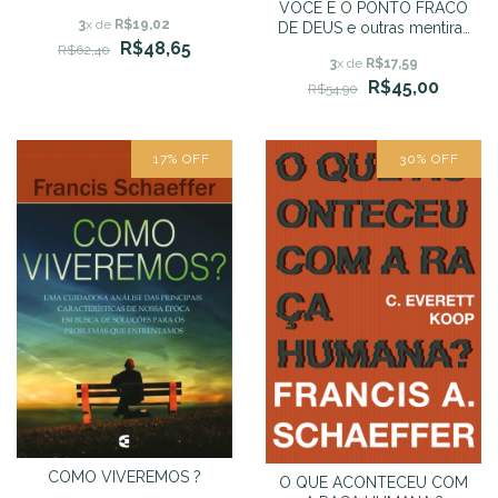
VOCÊ É O PONTO FRACO
3
x de
R$19,02
DE DEUS e outras mentiras
R$48,65
da teologia do coaching
R$62,40
3
x de
R$17,59
R$45,00
R$54,90
17
%
OFF
30
%
OFF
COMO VIVEREMOS ?
O QUE ACONTECEU COM