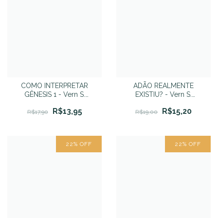
COMO INTERPRETAR
ADÃO REALMENTE
GÊNESIS 1 - Vern S.
EXISTIU? - Vern S.
Poythress
Poythress
R$13,95
R$15,20
R$17,90
R$19,00
22
%
OFF
22
%
OFF