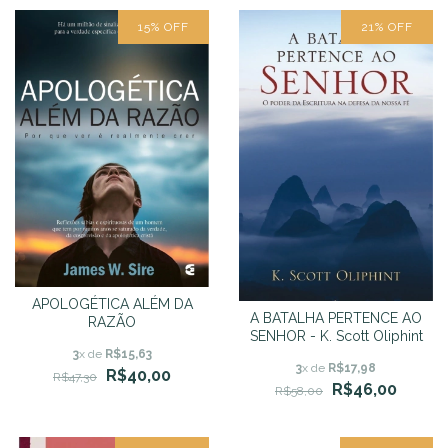
15
%
OFF
21
%
OFF
APOLOGÉTICA ALÉM DA
A BATALHA PERTENCE AO
RAZÃO
SENHOR - K. Scott Oliphint
3
x de
R$15,63
3
x de
R$17,98
R$40,00
R$47,30
R$46,00
R$58,00