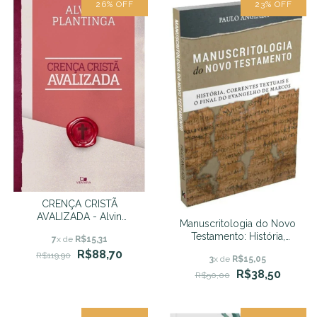
26
%
OFF
23
%
OFF
CRENÇA CRISTÃ
AVALIZADA - Alvin
Manuscritologia do Novo
Plantinga
Testamento: História,
7
x de
R$15,31
Correntes Textuais e o Final
R$88,70
R$119,90
3
x de
R$15,05
do Evangelho de Marcos
R$38,50
(Paulo Anglada)
R$50,00