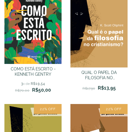
COMO ESTÁ ESCRITO -
QUAL O PAPEL DA
KENNETH GENTRY
FILOSOFIA NO
CRISTIANISMO? - K. Scott
3
x de
R$19,54
R$13,95
Oliphint
R$17,90
R$50,00
R$70,00
22
%
OFF
22
%
OFF