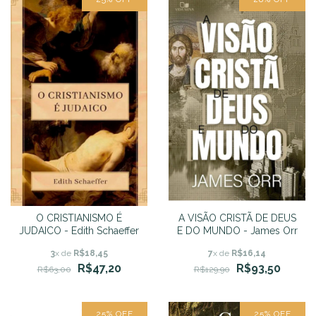
O CRISTIANISMO É
A VISÃO CRISTÃ DE DEUS
JUDAICO - Edith Schaeffer
E DO MUNDO - James Orr
3
x de
R$18,45
7
x de
R$16,14
R$47,20
R$93,50
R$63,00
R$129,90
25
%
OFF
25
%
OFF