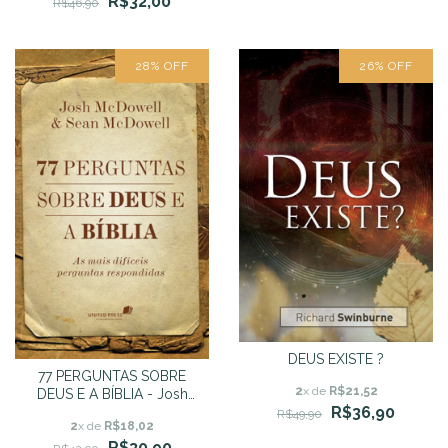
R$32,00
R$46,90
28
%
OFF
26
%
OFF
DEUS EXISTE ?
77 PERGUNTAS SOBRE
2
x de
R$21,52
DEUS E A BÍBLIA - Josh
R$36,90
Mcdowell E Sean
R$49,90
2
x de
R$18,02
Mcdowell
R$30,90