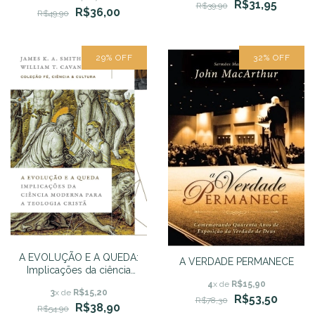
R$31,95
da Vida
R$39,90
R$36,00
R$49,90
29
%
OFF
32
%
OFF
A EVOLUÇÃO E A QUEDA:
A VERDADE PERMANECE
Implicações da ciência
moderna para a teologia
4
x de
R$15,90
3
x de
R$15,20
cristã
R$53,50
R$78,30
R$38,90
R$54,90