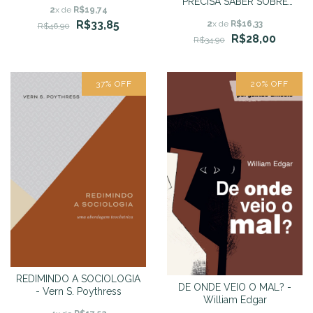
APOLOGÉTICA
PRECISA SABER SOBRE
2
x de
R$19,74
COMO DEUS PRESERVOU
R$33,85
2
x de
R$16,33
A BÍBLIA - Richard Brash
R$46,90
R$28,00
R$34,90
37
%
OFF
20
%
OFF
REDIMINDO A SOCIOLOGIA
DE ONDE VEIO O MAL? -
- Vern S. Poythress
William Edgar