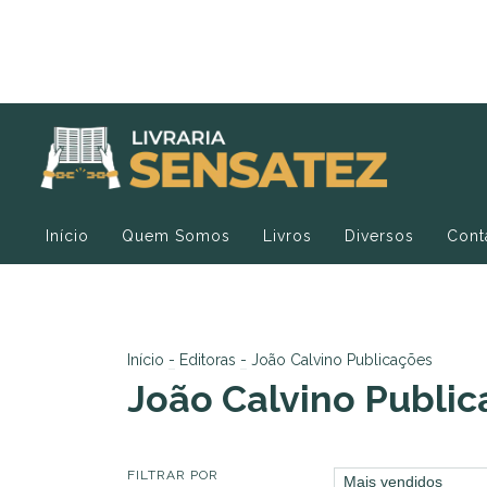
Início
Quem Somos
Livros
Diversos
Cont
Início
-
Editoras
-
João Calvino Publicações
João Calvino Publi
FILTRAR POR