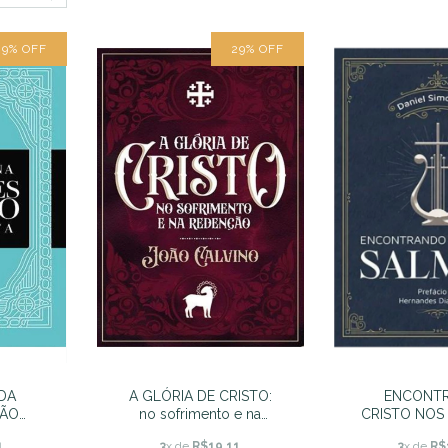
29
%
OFF
29
%
OFF
DA
A GLÓRIA DE CRISTO:
ENCONT
ÇÃO
no sofrimento e na
CRISTO NOS
olamo
redenção - João
Daniel Si
1
3
x de
R$19,11
3
x de
R$