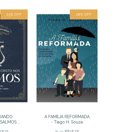
25
%
OFF
28
%
OFF
RANDO
A FAMÍLIA REFORMADA
 SALMOS -
- Tiago H. Souza
moncelos
18,37
3
x de
R$18,76