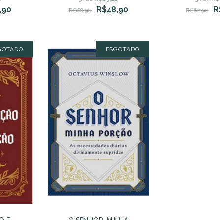
Calvino
,90
R$48,90
R
R$68,90
R$62,90
GOTADO
ESGOTADO
O E
O SENHOR, MINHA