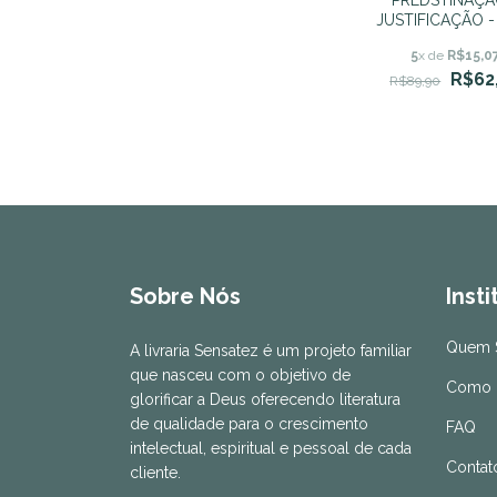
JUSTIFICAÇÃO - 
Martyr Vermig
5
x de
R$15,0
R$62
R$89,90
Sobre Nós
Inst
Quem 
A livraria Sensatez é um projeto familiar
que nasceu com o objetivo de
Como 
glorificar a Deus oferecendo literatura
de qualidade para o crescimento
FAQ
intelectual, espiritual e pessoal de cada
Contat
cliente.