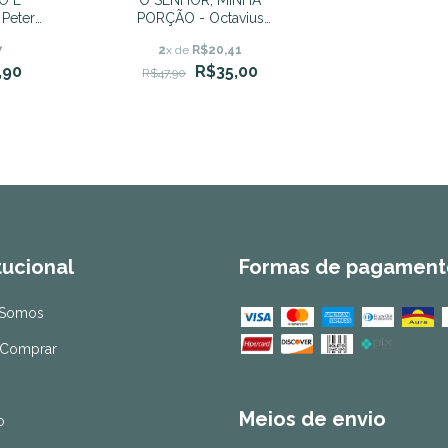
Peter
PORÇÃO - Octavius
li
Winslow
7
2
x de
R$20,41
,90
R$35,00
R$47,90
itucional
Formas de pagament
Somos
Comprar
Meios de envio
o