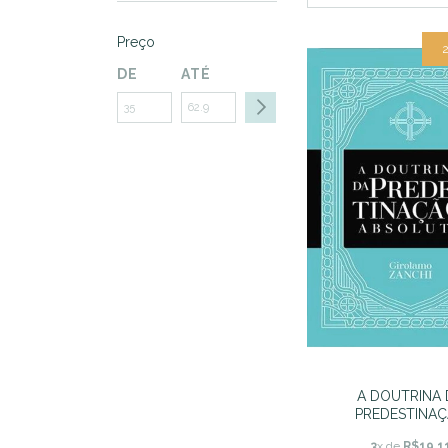
Preço
DE
ATÉ
A DOUTRINA 
PREDESTINA
ABSOLUTA - Gir
3
x de
R$19,1