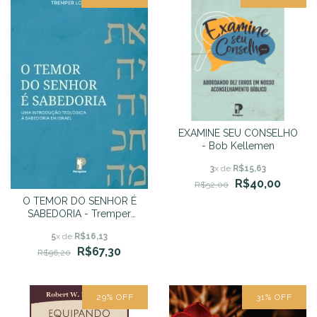
EXAMINE SEU CONSELHO
- Bob Kellemen
3
x de
R$15,63
R$40,00
R$52,00
O TEMOR DO SENHOR É
SABEDORIA - Tremper
Longman III
5
x de
R$16,13
R$67,30
R$96,20
29
%
OFF
31
%
OFF