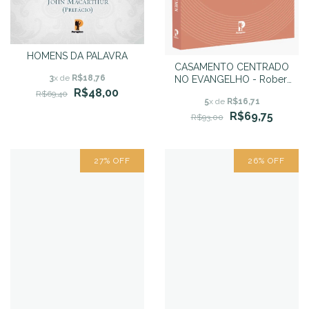
HOMENS DA PALAVRA
CASAMENTO CENTRADO
3
x de
R$18,76
NO EVANGELHO - Robert
W. Kellemen
R$48,00
R$69,40
5
x de
R$16,71
R$69,75
R$93,00
27
%
OFF
26
%
OFF