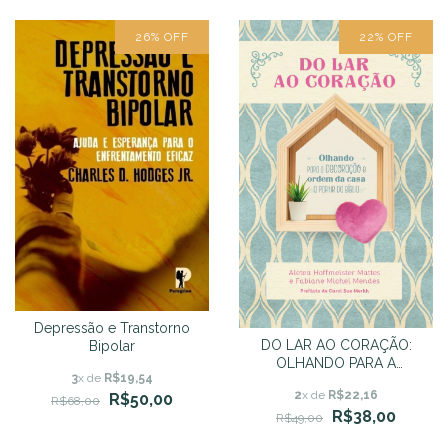
26
%
OFF
22
%
OFF
Depressão e Transtorno
DO LAR AO CORAÇÃO:
Bipolar
OLHANDO PARA A
3
x de
R$19,54
DECORAÇÃO E ORDEM DA
2
x de
R$22,16
R$50,00
CASA A PARTIR DA BÍBLIA
R$68,00
R$38,00
R$49,00