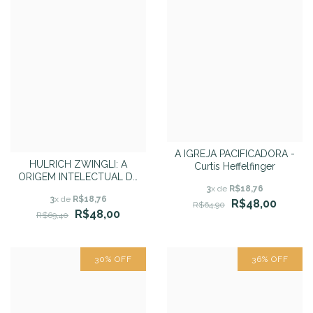
A IGREJA PACIFICADORA -
HULRICH ZWINGLI: A
Curtis Heffelfinger
ORIGEM INTELECTUAL DA
REFORMA SUÍÇA - Ewerton
3
x de
R$18,76
3
x de
R$18,76
B. Tokashiki
R$48,00
R$64,90
R$48,00
R$69,40
30
%
OFF
36
%
OFF