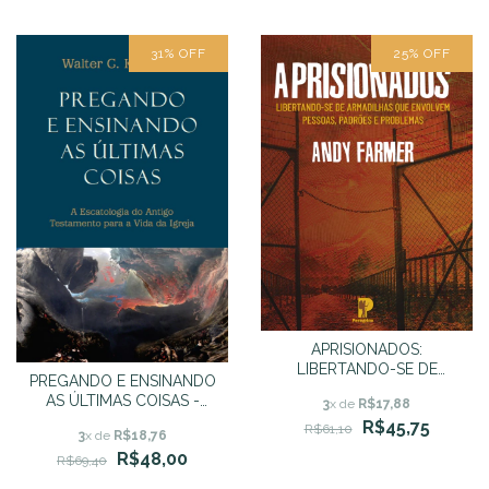
31
%
OFF
25
%
OFF
APRISIONADOS:
LIBERTANDO-SE DE
PREGANDO E ENSINANDO
ARMADILHAS QUE
AS ÚLTIMAS COISAS -
3
x de
R$17,88
ENVOLVEM PESSOAS,
Walter C. Kaiser Jr.
R$45,75
PADRÕES E PROBLEMAS -
R$61,10
3
x de
R$18,76
Andy Farmer
R$48,00
R$69,40