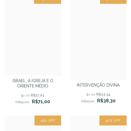
ISRAEL, A IGREJA E O
INTERVENÇÃO DIVINA
ORIENTE MÉDIO
2
x de
R$22,34
5
x de
R$17,01
R$38,30
R$71,00
R$55,50
R$95,00
19
%
OFF
32
%
OFF