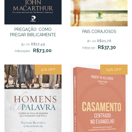
PREGAÇÃO: COMO
PAIS CORAJOSOS
PREGAR BIBLICAMENTE
2
x de
R$21,76
5
x de
R$17,49
R$37,30
R$51,30
R$73,00
R$109,80
31
%
OFF
25
%
OFF