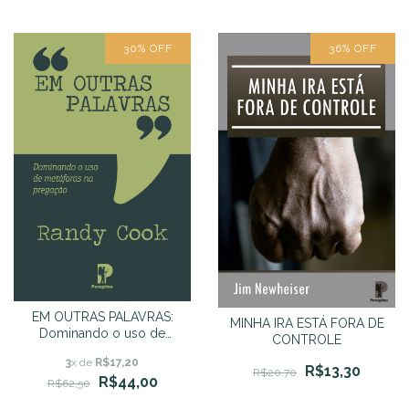
30
%
OFF
36
%
OFF
EM OUTRAS PALAVRAS:
MINHA IRA ESTÁ FORA DE
Dominando o uso de
CONTROLE
metáforas na pregação
3
x de
R$17,20
R$13,30
R$20,70
R$44,00
R$62,50