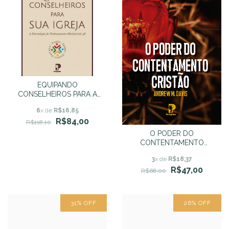
EQUIPANDO
CONSELHEIROS PARA A
SUA IGREJA - Bob
6
x de
R$16,85
Kellemen
R$84,00
R$118,10
O PODER DO
CONTENTAMENTO
CRISTÃO - Andrew M.
3
x de
R$18,37
Davis
R$47,00
R$68,00
31
%
OFF
26
%
OFF