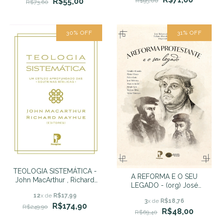
R$55,00
R$95,00
R$73,60
30
%
OFF
31
%
OFF
TEOLOGIA SISTEMÁTICA -
A REFORMA E O SEU
John MacArthur , Richard
LEGADO - (org) José
Mayhue
Roberto de Souza &
12
x de
R$17,99
3
x de
R$18,76
Stefano Alves dos Santos
R$174,90
R$249,90
R$48,00
R$69,40