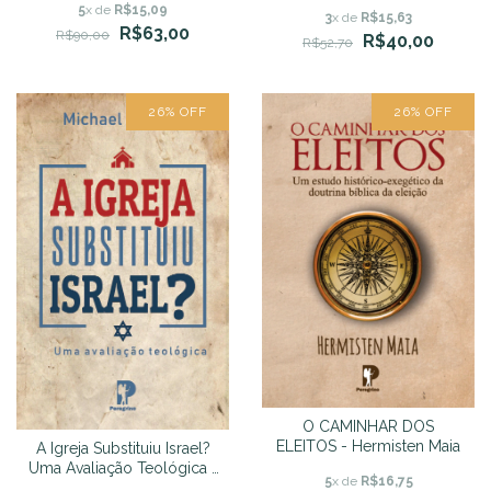
BÍBLICO - Lauren Whitman
5
x de
R$15,09
3
x de
R$15,63
R$63,00
R$90,00
R$40,00
R$52,70
26
%
OFF
26
%
OFF
O CAMINHAR DOS
ELEITOS - Hermisten Maia
A Igreja Substituiu Israel?
Uma Avaliação Teológica -
5
x de
R$16,75
Michael J. Vlach