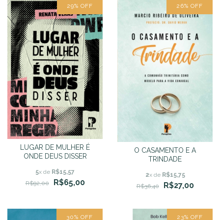
29
%
OFF
26
%
OFF
LUGAR DE MULHER É
O CASAMENTO E A
ONDE DEUS DISSER
TRINDADE
5
x de
R$15,57
2
x de
R$15,75
R$65,00
R$92,00
R$27,00
R$36,40
30
%
OFF
23
%
OFF