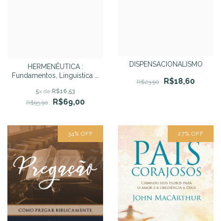
DISPENSACIONALISMO
HERMENÊUTICA :
Fundamentos, Linguística e
R$18,60
R$23,90
Testamentos
5
x de
R$16,53
R$69,00
R$95,90
34
%
OFF
27
%
OFF