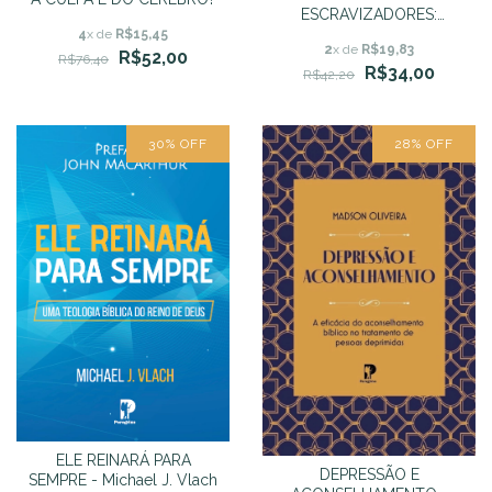
ESCRAVIZADORES:
MUDANÇAS PARA MELHOR
4
x de
R$15,45
2
x de
R$19,83
R$52,00
R$76,40
R$34,00
R$42,20
30
%
OFF
28
%
OFF
ELE REINARÁ PARA
DEPRESSÃO E
SEMPRE - Michael J. Vlach