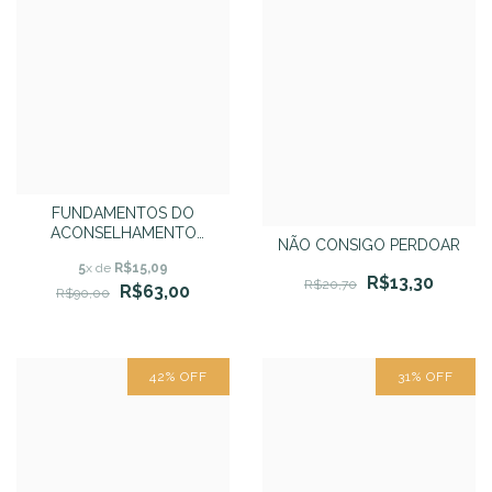
FUNDAMENTOS DO
ACONSELHAMENTO
NÃO CONSIGO PERDOAR
BÍBLICO - Jeremy Lelek
5
x de
R$15,09
R$13,30
R$20,70
R$63,00
R$90,00
42
%
OFF
31
%
OFF