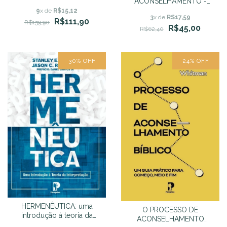
ACONSELHAMENTO -
Madson C. Oliveira
9
x de
R$15,12
3
x de
R$17,59
R$111,90
R$159,90
R$45,00
R$62,40
30
%
OFF
24
%
OFF
HERMENÊUTICA: uma
O PROCESSO DE
introdução à teoria da
ACONSELHAMENTO
interpretação