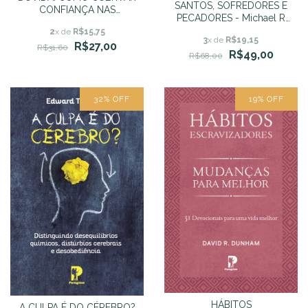
SANTOS, SOFREDORES E
CONFIANÇA NAS
PECADORES - Michael R
PROMESSAS DE DEUS
Emlet
2
x de
R$15,75
3
x de
R$19,15
R$27,00
R$31,60
R$49,00
R$68,00
32
%
OFF
19
%
OFF
HÁBITOS
A CULPA É DO CÉREBRO?