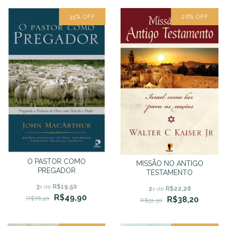
35
%
OFF
26
%
OFF
O PASTOR COMO
MISSÃO NO ANTIGO
PREGADOR
TESTAMENTO
3
x de
R$19,50
2
x de
R$22,28
R$49,90
R$38,20
R$76,40
R$51,30