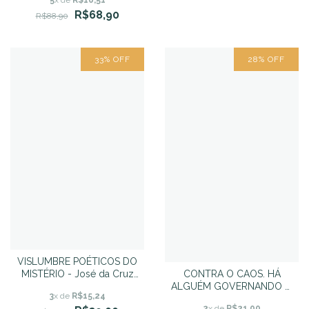
R$68,90
R$88,90
33
%
OFF
28
%
OFF
VISLUMBRE POÉTICOS DO
MISTÉRIO - José da Cruz
CONTRA O CAOS. HÁ
Lopes Marques
ALGUÉM GOVERNANDO O
3
x de
R$15,24
MUNDO? - Rego Antunes
2
x de
R$21,00