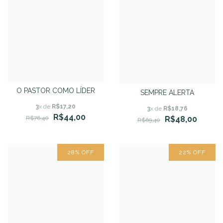
O PASTOR COMO LÍDER
SEMPRE ALERTA
3
x de
R$17,20
3
x de
R$18,76
R$44,00
R$76,40
R$48,00
R$69,40
28
%
OFF
22
%
OFF