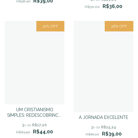
R$39,00
(org)
R$58,30
R$36,00
R$50,00
31
%
OFF
36
%
OFF
UM CRISTIANISMO
SIMPLES: REDESCOBRINCO
A JORNADA EXCELENTE
OS PRINCÍPIOS
3
x de
R$17,20
FUNDAMENTAIS DA NOSSA
3
x de
R$15,24
R$44,00
FÉ - John MacArthur
R$63,90
R$39,00
R$61,10