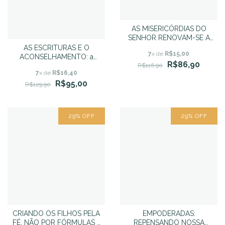
AS MISERICÓRDIAS DO
SENHOR RENOVAM-SE A
CADA MANHÃ - Teens -
AS ESCRITURAS E O
7
x de
R$15,00
Paul David Tripp
ACONSELHAMENTO: a
R$86,90
palavra de Deus para a vida
R$116,90
7
x de
R$16,40
em um mundo devastado -
R$95,00
Bob Kellemen e Jeff Forley
R$129,90
29
%
OFF
29
%
OFF
CRIANDO OS FILHOS PELA
EMPODERADAS:
FÉ, NÃO POR FÓRMULAS -
REPENSANDO NOSSA