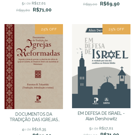
R$69,90
5
x de
R$17,01
R$95,00
R$71,00
R$95,80
25
%
OFF
25
%
OFF
EM DEFESA DE ISRAEL -
DOCUMENTOS DA
Alan Dershowitz
TRADIÇÃO DAS IGREJAS
REFORMADAS
5
x de
R$17,01
4
x de
R$16,35
R$71,00