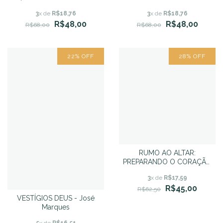
Julie Lowe
FONTE DE PODER - Lindsei
3
x de
R$18,76
3
x de
R$18,76
Ferreira Lanski, Thais
R$48,00
R$48,00
Baldassarre Urel
R$68,00
R$68,00
22
%
OFF
28
%
OFF
RUMO AO ALTAR:
PREPARANDO O CORAÇÃO
PARA A VIDA A DOIS - Elisa
3
x de
R$17,59
Bentivegna da Silva
R$45,00
R$62,50
VESTÍGIOS DEUS - José
Marques
5
x de
R$16,51