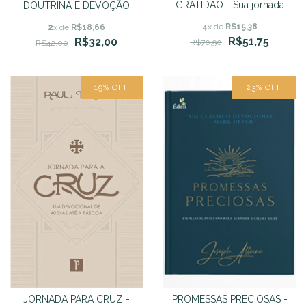
GRATIDÃO - Sua jornada
DOUTRINA E DEVOÇÃO
para a alegria - Nancy
4
x de
R$15,38
2
x de
R$18,66
DeMoss Wolgemuth
R$51,75
R$32,00
R$70,90
R$42,00
19
%
OFF
23
%
OFF
JORNADA PARA CRUZ -
PROMESSAS PRECIOSAS -