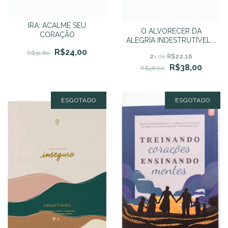
IRA: ACALME SEU
O ALVORECER DA
CORAÇÃO
ALEGRIA INDESTRUTÍVEL -
John Piper
R$24,00
R$31,60
2
x de
R$22,16
R$38,00
R$46,00
ESGOTADO
ESGOTADO