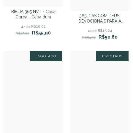
BÍBLIA 365 NVT - Capa
365 DIAS COM DEUS:
Coroa - Capa dura
DEVOCIONAIS PARA A
CAMINHADA DIÁRIA COM
4
x de
R$16,61
4
x de
R$15,04
DEUS
R$55,90
R$69,90
R$50,60
R$64,90
ESGOTADO
ESGOTADO