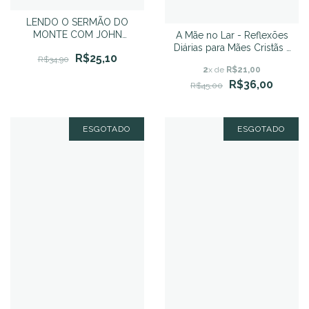
LENDO O SERMÃO DO
MONTE COM JOHN
A Mãe no Lar - Reflexões
STOTT
Diárias para Mães Cristãs -
R$25,10
John Abbott
R$34,90
2
x de
R$21,00
R$36,00
R$45,00
ESGOTADO
ESGOTADO