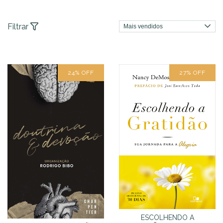
Filtrar
24
%
OFF
27
%
OFF
ESCOLHENDO A