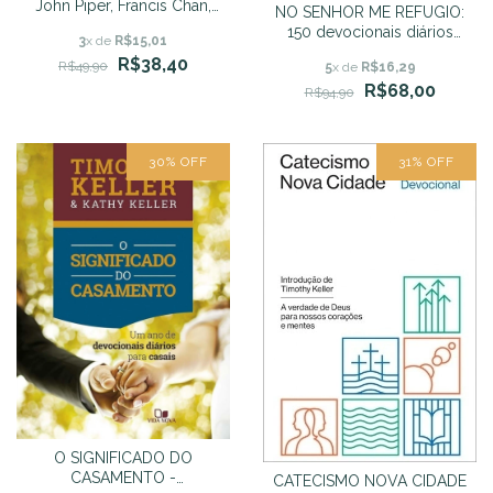
John Piper, Francis Chan,
NO SENHOR ME REFUGIO:
Douglas Wilson
150 devocionais diários
3
x de
R$15,01
nos salmos - Dane Ortlund
R$38,40
R$49,90
5
x de
R$16,29
R$68,00
R$94,90
30
%
OFF
31
%
OFF
O SIGNIFICADO DO
CASAMENTO -
CATECISMO NOVA CIDADE