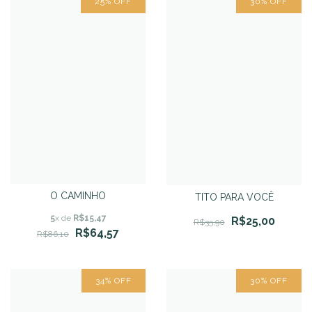
25
%
OFF
30
%
OFF
O CAMINHO
TITO PARA VOCÊ
5
x de
R$15,47
R$25,00
R$35,90
R$64,57
R$86,10
34
%
OFF
30
%
OFF