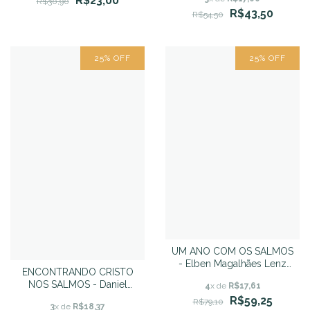
R$23,00
R$30,90
R$43,50
R$54,50
25
%
OFF
25
%
OFF
UM ANO COM OS SALMOS
- Elben Magalhães Lenz
ENCONTRANDO CRISTO
César
NOS SALMOS - Daniel
4
x de
R$17,61
Simoncelos
R$59,25
R$79,10
3
x de
R$18,37