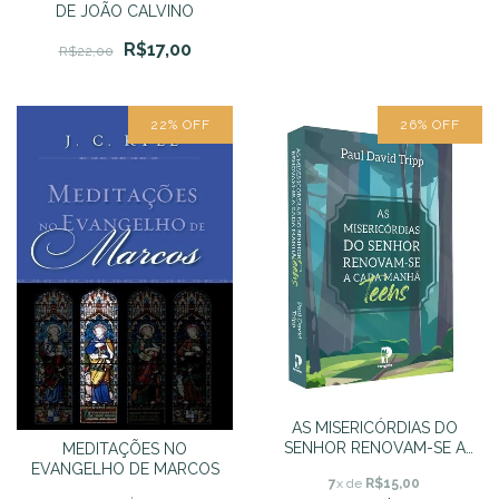
DE JOÃO CALVINO
R$17,00
R$22,00
22
%
OFF
26
%
OFF
AS MISERICÓRDIAS DO
SENHOR RENOVAM-SE A
MEDITAÇÕES NO
CADA MANHÃ - Teens -
EVANGELHO DE MARCOS
7
x de
R$15,00
Paul David Tripp