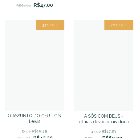
R$47,00
R$62,90
35
%
OFF
28
%
OFF
O ASSUNTO DO CÉU - C.S.
A SÓS COM DEUS -
Lewis
Leituras devocionais diárias
- Nancy DeMoss
3
x de
R$16,49
4
x de
R$17,83
Wolgemuth
R$42,20