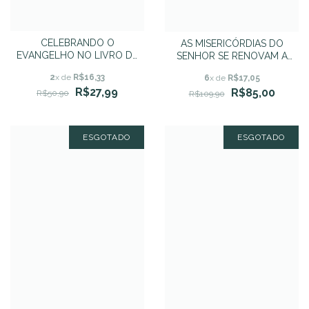
CELEBRANDO O
AS MISERICÓRDIAS DO
EVANGELHO NO LIVRO DE
SENHOR SE RENOVAM A
ROMANOS -Elyse M.
CADA MANHÃ
2
x de
R$16,33
6
x de
R$17,05
Fitzpatrick
R$27,99
R$85,00
R$50,90
R$109,90
ESGOTADO
ESGOTADO