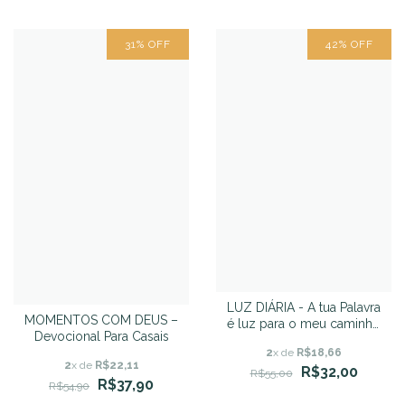
31
%
OFF
42
%
OFF
LUZ DIÁRIA - A tua Palavra
MOMENTOS COM DEUS –
é luz para o meu caminho
Devocional Para Casais
- SAMUEL BAGSTER
2
x de
R$18,66
2
x de
R$22,11
R$32,00
R$55,00
R$37,90
R$54,90