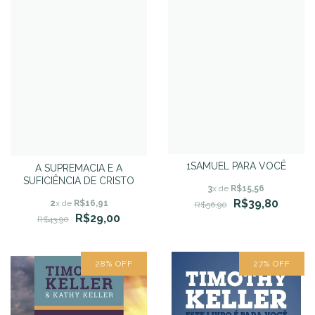
1SAMUEL PARA VOCÊ
A SUPREMACIA E A
SUFICIÊNCIA DE CRISTO
3
x de
R$15,56
R$39,80
2
x de
R$16,91
R$56,90
R$29,00
R$43,90
28
%
OFF
27
%
OFF