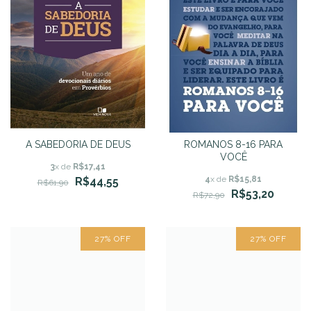
A SABEDORIA DE DEUS
ROMANOS 8-16 PARA
VOCÊ
3
x de
R$17,41
4
x de
R$15,81
R$44,55
R$61,90
R$53,20
R$72,90
27
%
OFF
27
%
OFF