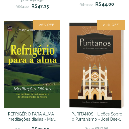
Elisabeth Elliot
R$44,00
R$59,90
R$47,35
R$64,90
26
%
OFF
20
%
OFF
REFRIGÉRIO PARA ALMA -
PURITANOS - Lições Sobre
meditações diárias - Mary
o Puritanismo - Joel Beeke
Wilder Tileston
e Nicholas Thompson
3
x de
R$17,00