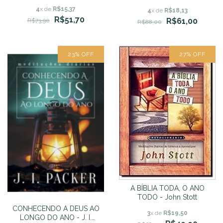
DEVOCIONAIS DIÁRIOS
4
x de
R$15,37
PARA CASAIS
4
x de
R$18,13
R$51,70
R$61,00
R$73,90
R$88,00
23
%
OFF
27
%
OFF
A BÍBLIA TODA, O ANO
TODO - John Stott
CONHECENDO A DEUS AO
3
x de
R$19,50
LONGO DO ANO - J. I.