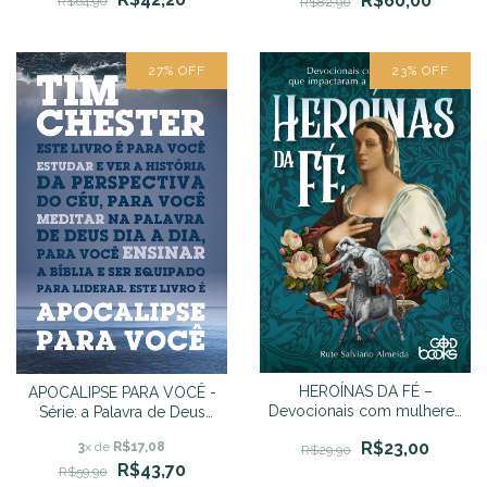
R$60,00
R$64,90
R$82,90
27
%
OFF
23
%
OFF
HEROÍNAS DA FÉ –
APOCALIPSE PARA VOCÊ -
Devocionais com mulheres
Série: a Palavra de Deus
que impactaram a história
para você - Tim Chester
R$23,00
3
x de
R$17,08
da igreja
R$29,90
R$43,70
R$59,90