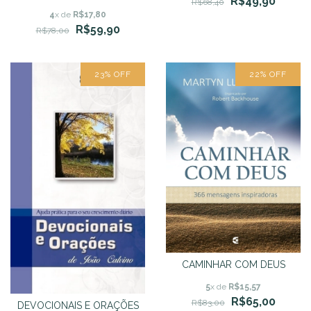
R$49,90
R$68,40
Packer
4
x de
R$17,80
R$59,90
R$78,00
23
%
OFF
22
%
OFF
CAMINHAR COM DEUS
5
x de
R$15,57
R$65,00
R$83,00
DEVOCIONAIS E ORAÇÕES