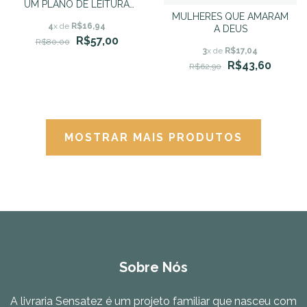
UM PLANO DE LEITURA
MULHERES QUE AMARAM
BÍBLICA PARA CRIANÇAS -
4
x de
R$16,94
A DEUS
DAVID MURRAY
R$57,00
R$80,00
3
x de
R$17,04
R$43,60
R$62,90
MOSTRAR MAIS PRODUTOS
Sobre Nós
A livraria Sensatez é um projeto familiar que nasceu com