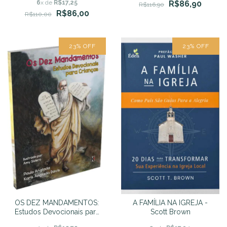
6
x de
R$17,25
R$86,90
R$116,90
R$86,00
R$110,00
23
%
OFF
23
%
OFF
OS DEZ MANDAMENTOS:
A FAMÍLIA NA IGREJA -
Estudos Devocionais para
Scott Brown
Crianças -Paulo Anglada e