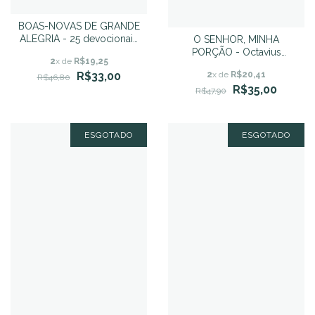
BOAS-NOVAS DE GRANDE
ALEGRIA - 25 devocionais
O SENHOR, MINHA
para o Natal - John Piper
PORÇÃO - Octavius
2
x de
R$19,25
Winslow
R$33,00
2
x de
R$20,41
R$46,80
R$35,00
R$47,90
ESGOTADO
ESGOTADO