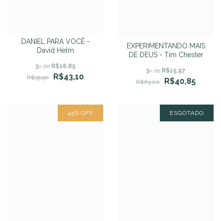
DANIEL PARA VOCÊ -
EXPERIMENTANDO MAIS
David Helm
DE DEUS - Tim Chester
3
x de
R$16,85
3
x de
R$15,97
R$43,10
R$59,90
R$40,85
R$63,00
45
%
OFF
ESGOTADO