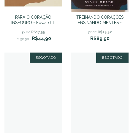
PARA O CORAÇÃO
TREINANDO CORAÇÕES
INSEGURO - Edward T.
ENSINANDO MENTES -
Welch
Starr Meade
3
x de
R$17,55
7
x de
R$15,52
R$44,90
R$89,90
R$56,50
ESGOTADO
ESGOTADO