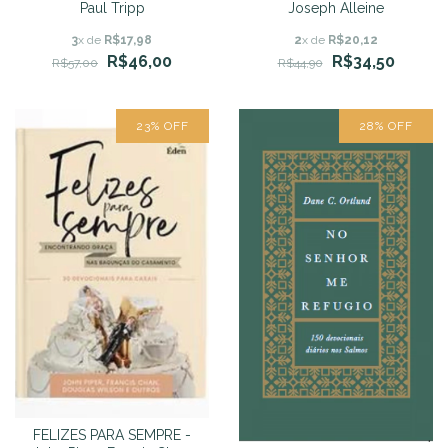
Paul Tripp
Joseph Alleine
3
x de
R$17,98
2
x de
R$20,12
R$46,00
R$34,50
R$57,00
R$44,90
23
%
OFF
28
%
OFF
FELIZES PARA SEMPRE -