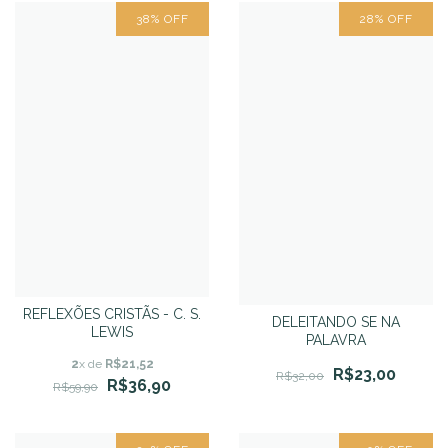
38
%
OFF
28
%
OFF
REFLEXÕES CRISTÃS - C. S.
DELEITANDO SE NA
LEWIS
PALAVRA
2
x de
R$21,52
R$23,00
R$32,00
R$36,90
R$59,90