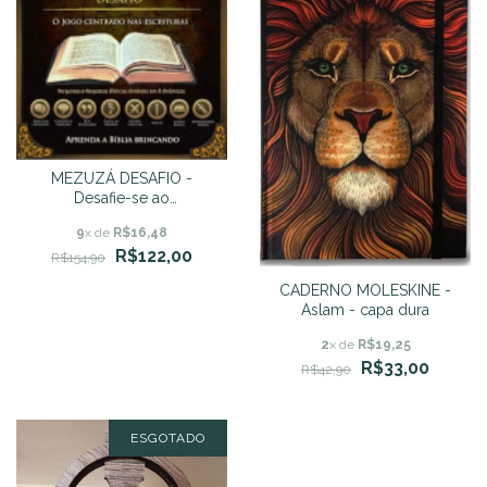
MEZUZÁ DESAFIO -
Desafie-se ao
conhecimento Bíblico!
9
x de
R$16,48
R$122,00
R$154,90
CADERNO MOLESKINE -
Aslam - capa dura
2
x de
R$19,25
R$33,00
R$42,90
ESGOTADO