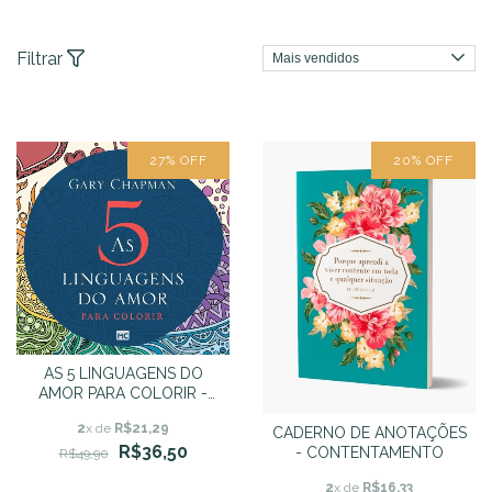
Filtrar
27
%
OFF
20
%
OFF
AS 5 LINGUAGENS DO
AMOR PARA COLORIR -
Gary Chapman
2
x de
R$21,29
CADERNO DE ANOTAÇÕES
R$36,50
- CONTENTAMENTO
R$49,90
2
x de
R$16,33