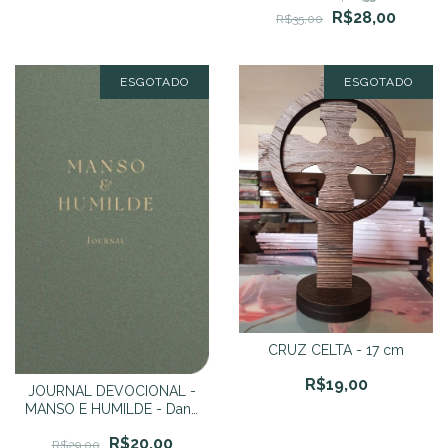
R$28,00
R$35,00
ESGOTADO
ESGOTADO
CRUZ CELTA - 17 cm
R$19,00
JOURNAL DEVOCIONAL -
MANSO E HUMILDE - Dane
Ortlund
R$20,00
R$29,00