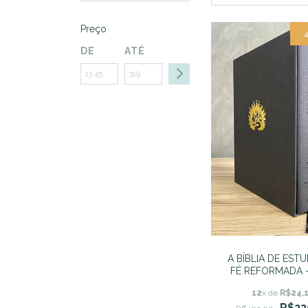
Preço
DE
ATÉ
A BÍBLIA DE EST
FÉ REFORMADA -
Luxo Preto - Al
12
x de
R$24,
Revista e Atualiza
R$23
C. Sproul