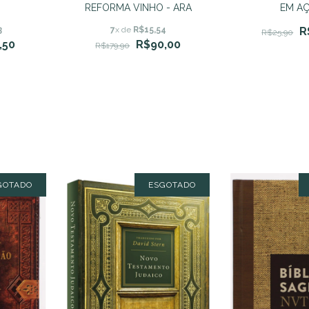
O
REFORMA VINHO - ARA
EM A
3
7
x de
R$15,54
R
R$25,90
,50
R$90,00
R$179,90
GOTADO
ESGOTADO