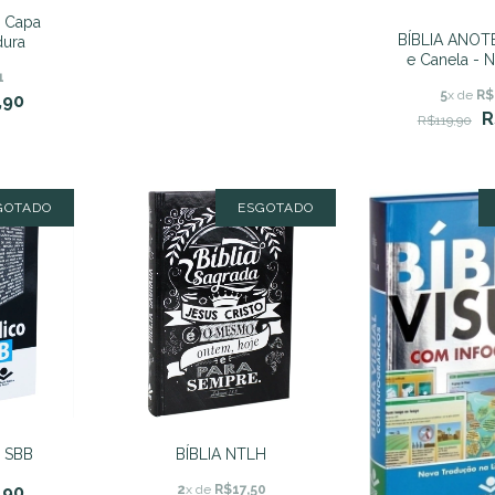
- Capa
BÍBLIA ANOT
dura
e Canela - N
1
Normal - C
5
x de
R$
,90
R
R$119,90
GOTADO
ESGOTADO
 SBB
BÍBLIA NTLH
,90
2
x de
R$17,50