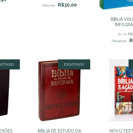
R$30,00
R$43,90
BÍBLIA VI
INFOGRÁ
7
x de
R$
R
R$148,90
GOTADO
ESGOTADO
LEXÕES
BÍBLIA DE ESTUDO DA
NOVO TES