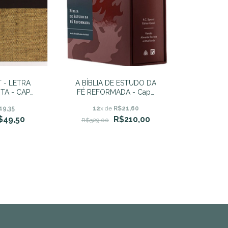
T - LETRA
A BÍBLIA DE ESTUDO DA
TA - CAPA
FÉ REFORMADA - Capa
A
Dura - Bordô e Estojo -
19,35
12
x de
R$21,60
Almeida Revista e
$49,50
R$210,00
Atualizada - R. C.
R$329,00
SPROUL