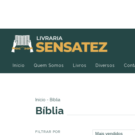
Início
Quem Somos
Livros
Diversos
Cont
Início
-
Bíblia
Bíblia
FILTRAR POR