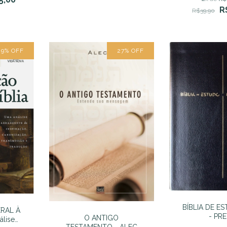
Gerson Lope
R
R$39,90
29
%
OFF
27
%
OFF
BÍBLIA DE E
RAL À
- PR
O ANTIGO
álise
TESTAMENTO - ALEC