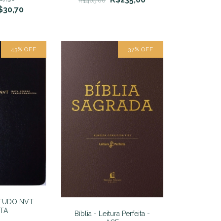
R$405,00
s Fonteles
$30,70
43
%
OFF
37
%
OFF
STUDO NVT
ETA
Bíblia - Leitura Perfeita -