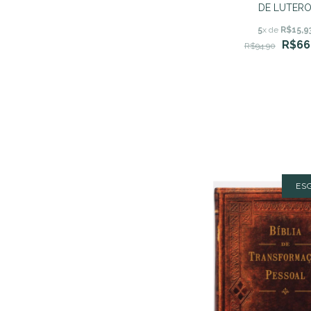
DE LUTER
5
x de
R$15,9
R$66
R$94,90
ES