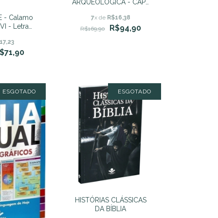
ARQUEOLÓGICA - CAPA
LUXO PRETA - NVI
E - Calamo
7
x de
R$16,38
VI - Letra
R$94,90
R$169,90
apa Dura
17,23
$71,90
ESGOTADO
ESGOTADO
HISTÓRIAS CLÁSSICAS
DA BÍBLIA