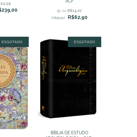
ACF
24,59
$239,00
5
x de
R$15,07
R$62,90
R$99,90
ESGOTADO
ESGOTADO
BÍBLIA DE ESTUDO