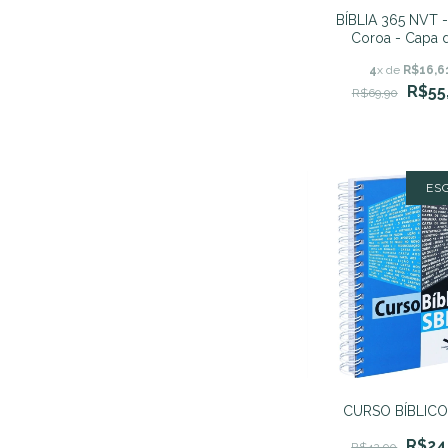
BÍBLIA 365 NVT 
Coroa - Capa 
4
x de
R$16,6
R$55
R$69,90
ES
CURSO BÍBLICO
R$24
R$42,90