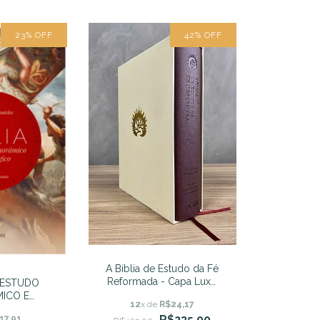
23
%
OFF
42
%
OFF
A Bíblia de Estudo da Fé
Reformada - Capa Luxo
M ESTUDO
Vinho e Estojo Almeida
ICO E
12
x de
R$24,17
Revista e Atualizada - R.
GICO -
R$235,00
17,91
C. SPROUL