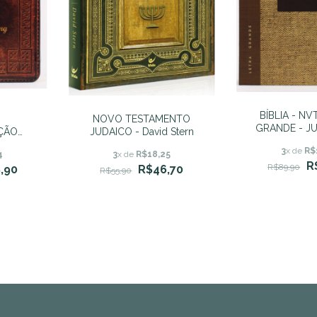
BÍBLIA - NV
NOVO TESTAMENTO
GRANDE - JU
ÇÃO
JUDAICO - David Stern
DUR
LH -
3
x de
R$
4
3
x de
R$18,25
ing
R
R$89,90
,90
R$46,70
R$55,90