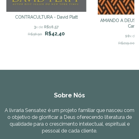
CONTRACULTURA - David Platt
AMANDO A DEUS N
Campo
3
x de
R$16,57
R$42,40
R$58,90
10
x de
R$219,00
Sobre Nós
A livraria Sensatez é um projeto familiar que nasceu com
o objetivo de glorificar a Deus oferecendo literatura de
qualidade para o crescimento intelectual, espiritual e
pessoal de cada cliente.