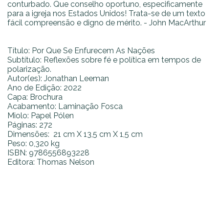
conturbado. Que conselho oportuno, especificamente
para a igreja nos Estados Unidos! Trata-se de um texto
fácil compreensão e digno de mérito. - John MacArthur
Título:
Por Que Se Enfurecem As Nações
Subtítulo:
Reflexões sobre fé e política em tempos de
polarização.
Autor(es):
Jonathan Leeman
Ano de Edição:
2022
Capa:
Brochura
Acabamento:
Laminação Fosca
Miolo:
Papel Pólen
Páginas:
272
Dimensões:
21 cm X 13,5 cm X 1,5 cm
Peso:
0,320 kg
ISBN:
9786556893228
Editora:
Thomas Nelson