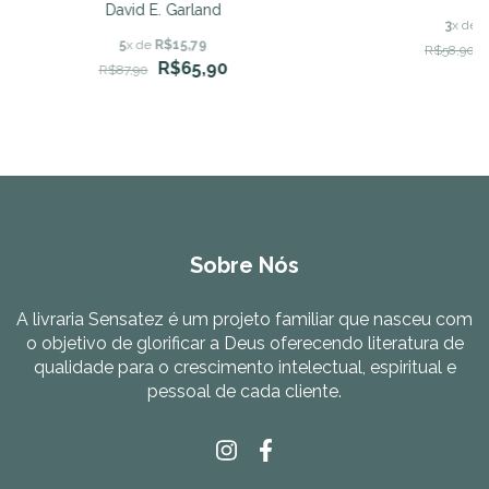
David E. Garland
3
x de
R
5
x de
R$15,79
R$58,90
R$65,90
R$87,90
Sobre Nós
A livraria Sensatez é um projeto familiar que nasceu com
o objetivo de glorificar a Deus oferecendo literatura de
qualidade para o crescimento intelectual, espiritual e
pessoal de cada cliente.